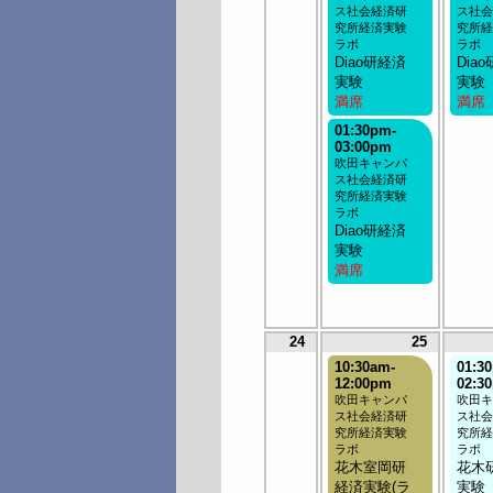
ス社会経済研
ス社会
究所経済実験
究所経
ラボ
ラボ
Diao研経済
Dia
実験
実験
満席
満席
01:30pm-
03:00pm
吹田キャンパ
ス社会経済研
究所経済実験
ラボ
Diao研経済
実験
満席
24
25
10:30am-
01:3
12:00pm
02:3
吹田キャンパ
吹田キ
ス社会経済研
ス社会
究所経済実験
究所経
ラボ
ラボ
花木室岡研
花木
経済実験(ラ
実験