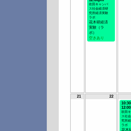
吹田キャンパ
ス社会経済研
究所経済実験
ラボ
花木研経済
実験（ラ
ボ）
空きあり
21
22
10:3
12:0
吹田キ
ス社会
究所経
ラボ
花木