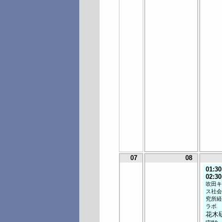
07
08
01:3
02:3
吹田キ
ス社会
究所経
ラボ
花木