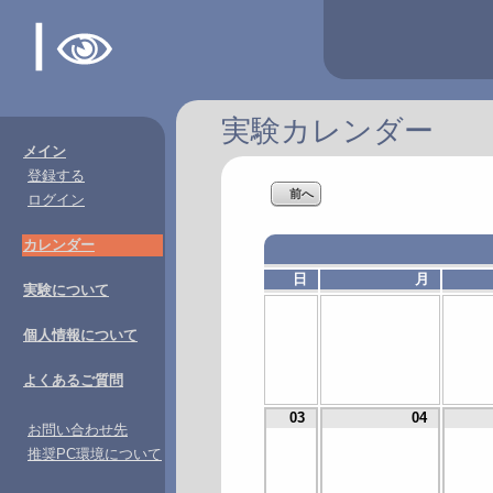
実験カレンダー
メイン
登録する
前へ
ログイン
カレンダー
日
月
実験について
個人情報について
よくあるご質問
03
04
お問い合わせ先
推奨PC環境について