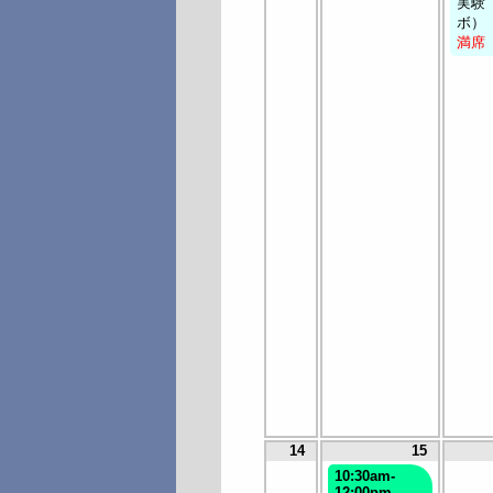
実験
ボ）
満席
14
15
10:30am-
12:00pm