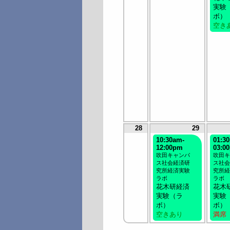
実験
ボ）
空き
28
29
10:30am-
01:3
12:00pm
03:0
吹田キャンパ
吹田キ
ス社会経済研
ス社会
究所経済実験
究所経
ラボ
ラボ
花木研経済
花木
実験（ラ
実験
ボ）
ボ）
空きあり
満席