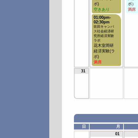
ボ)
ボ）
空きあり
満席
01:00pm-
02:30pm
吹田キャンパ
ス社会経済研
究所経済実験
ラボ
花木室岡研
経済実験(ラ
ボ)
満席
31
日
月
01