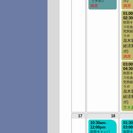
（ラボ）
ボ)
満席
満席
01:0
02:3
吹田キ
ス社会
究所経
ラボ
花木
経済
ボ)
満席
03:0
04:3
吹田キ
ス社会
究所経
ラボ
花木
経済
ボ)
空き
17
18
10:30am-
01:3
12:00pm
03:0
吹田キャンパ
吹田キ